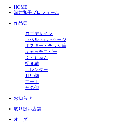
HOME
深井和子プロフィール
作品集
ロゴデザイン
ラベル・パッケージ
ポスター・チラシ等
キャッチコピー
ふ～ちゃん
招き猫
カレンダー
刊行物
アート
その他
お知らせ
取り扱い店舗
オーダー